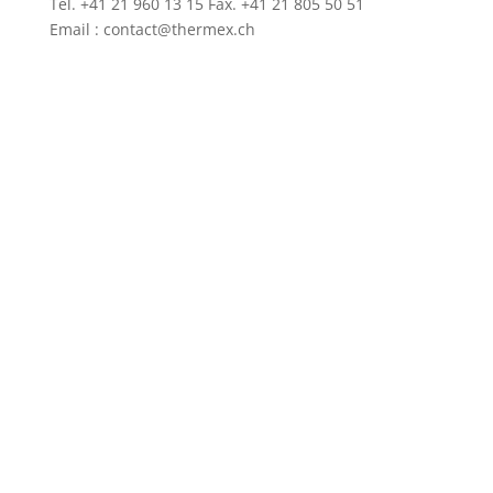
Tél. +41 21 960 13 15 Fax. +41 21 805 50 51
Email : contact@thermex.ch